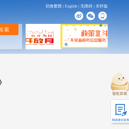
切換繁體
|
English
|
无障碍
|
关怀版
》