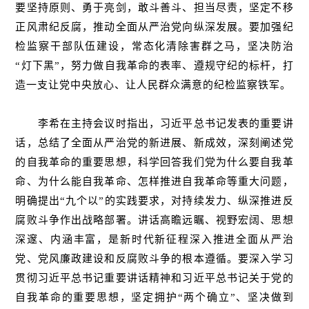
要坚持原则、勇于亮剑，敢斗善斗、担当尽责，坚定不移
正风肃纪反腐，推动全面从严治党向纵深发展。要加强纪
检监察干部队伍建设，常态化清除害群之马，坚决防治
“灯下黑”，努力做自我革命的表率、遵规守纪的标杆，打
造一支让党中央放心、让人民群众满意的纪检监察铁军。
李希在主持会议时指出，习近平总书记发表的重要讲
话，总结了全面从严治党的新进展、新成效，深刻阐述党
的自我革命的重要思想，科学回答我们党为什么要自我革
命、为什么能自我革命、怎样推进自我革命等重大问题，
明确提出“九个以”的实践要求，对持续发力、纵深推进反
腐败斗争作出战略部署。讲话高瞻远瞩、视野宏阔、思想
深邃、内涵丰富，是新时代新征程深入推进全面从严治
党、党风廉政建设和反腐败斗争的根本遵循。要深入学习
贯彻习近平总书记重要讲话精神和习近平总书记关于党的
自我革命的重要思想，坚定拥护“两个确立”、坚决做到