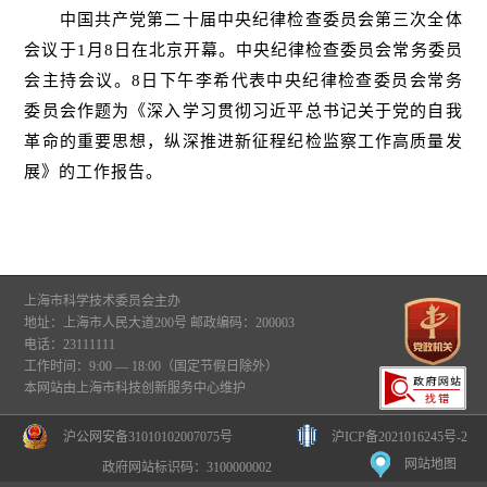
中国共产党第二十届中央纪律检查委员会第三次全体
会议于
1
月
8
日在北京开幕。中央纪律检查委员会常务委员
会主持会议。
8
日下午李希代表中央纪律检查委员会常务
委员会作题为《深入学习贯彻习近平总书记关于党的自我
革命的重要思想，纵深推进新征程纪检监察工作高质量发
展》的工作报告。
上海市科学技术委员会主办
地址：上海市人民大道200号 邮政编码：200003
电话：23111111
工作时间：9:00 — 18:00（国定节假日除外）
本网站由上海市科技创新服务中心维护
沪公网安备31010102007075号
沪ICP备2021016245号-2
网站地图
政府网站标识码：3100000002