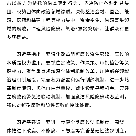
击以权力为依托的资本逐利行为，坚决防止各种利益集
团、权势团体向政治领域渗透。深化整治金融、国企、能
源、医药和基建工程等权力集中、资金密集、资源富集领
域的腐败，清理风险隐患。惩治“蝇贪蚁腐”，让群众有更
多获得感。
习近平指出，要深化改革阻断腐败滋生蔓延。腐败的
本质是权力滥用。要抓住定政策、作决策、审批监管等关
键权力，聚焦重点领域深化体制机制改革，加快新兴领域
治理机制建设，完善权力配置和运行制约机制，进一步堵
塞制度漏洞，规范自由裁量权，减少设租寻租机会。要建
立腐败预警惩治联动机制，加强廉洁风险隐患动态监测，
强化对新型腐败和隐性腐败的快速处置。
习近平强调，要进一步健全反腐败法规制度。围绕一
体推进不敢腐、不能腐、不想腐等完善基础性法规制度，