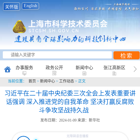
English
关怀版
办事服务
政务公开
新闻中心
张江高新区
当前位置：
首页
>
新闻中心
>
工作动态
> 正文
创新研究
科普天地
互动平台
习近平在二十届中央纪委三次全会上发表重要讲
话强调 深入推进党的自我革命 坚决打赢反腐败
斗争攻坚战持久战
发布日期：2024-01-09
来源：新华社