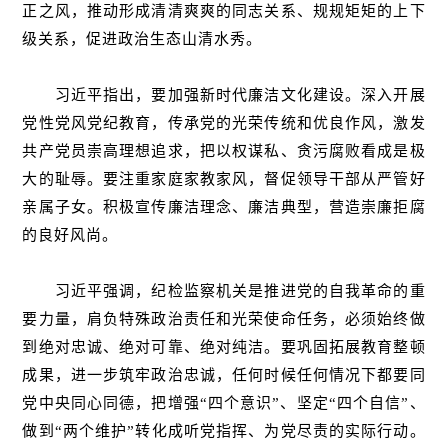
正之风，推动形成清清爽爽的同志关系、规规矩矩的上下
级关系，促进政治生态山清水秀。
习近平指出，要加强新时代廉洁文化建设。深入开展
党性党风党纪教育，传承党的光荣传统和优良作风，激发
共产党员崇高理想追求，把以权谋私、贪污腐败看成是极
大的耻辱。要注重家庭家教家风，督促领导干部从严管好
亲属子女。积极宣传廉洁理念、廉洁典型，营造崇廉拒腐
的良好风尚。
习近平强调，纪检监察机关是推进党的自我革命的重
要力量，肩负特殊政治责任和光荣使命任务，必须始终做
到绝对忠诚、绝对可靠、绝对纯洁。要巩固拓展教育整顿
成果，进一步筑牢政治忠诚，任何时候任何情况下都要同
党中央同心同德，把增强“四个意识”、坚定“四个自信”、
做到“两个维护”转化成听党指挥、为党尽责的实际行动。