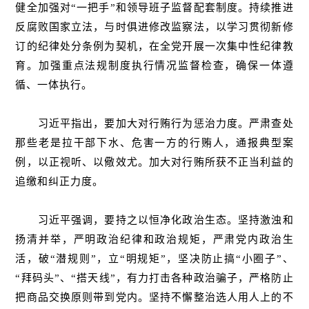
健全加强对“一把手”和领导班子监督配套制度。持续推进
反腐败国家立法，与时俱进修改监察法，以学习贯彻新修
订的纪律处分条例为契机，在全党开展一次集中性纪律教
育。加强重点法规制度执行情况监督检查，确保一体遵
循、一体执行。
习近平指出，要加大对行贿行为惩治力度。严肃查处
那些老是拉干部下水、危害一方的行贿人，通报典型案
例，以正视听、以儆效尤。加大对行贿所获不正当利益的
追缴和纠正力度。
习近平强调，要持之以恒净化政治生态。坚持激浊和
扬清并举，严明政治纪律和政治规矩，严肃党内政治生
活，破“潜规则”，立“明规矩”，坚决防止搞“小圈子”、
“拜码头”、“搭天线”，有力打击各种政治骗子，严格防止
把商品交换原则带到党内。坚持不懈整治选人用人上的不