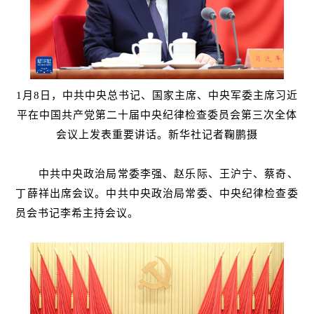
1
月
8
日，中共中央总书记、国家主席、中央军委主席习近
平在中国共产党第二十届中央纪律检查委员会第三次全体
会议上发表重要讲话。新华社记者鞠鹏摄
中共中央政治局常委李强、赵乐际、王沪宁、蔡奇、
丁薛祥出席会议。中共中央政治局常委、中央纪律检查委
员会书记李希主持会议。