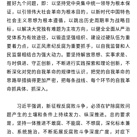
握好九个问题，即：以坚持党中央集中统一领导为根本保
证，以引领伟大社会革命为根本目的，以新时代中国特色
社会主义思想为根本遵循，以跳出历史周期率为战略目
标，以解决大党独有难题为主攻方向，以健全全面从严治
党体系为有效途径，以锻造坚强组织、建设过硬队伍为重
要着力点，以正风肃纪反腐为重要抓手，以自我监督和人
民监督相结合为强大动力。要坚持解放思想、实事求是、
与时俱进、守正创新，不断进行实践探索和理论创新，不
断深化对党的自我革命的规律性认识，把党的自我革命的
思路举措搞得更加严密，把每条战线、每个环节的自我革
命抓具体、抓深入。
习近平强调，新征程反腐败斗争，必须在铲除腐败问
题产生的土壤和条件上持续发力、纵深推进。总的要求
是，坚持一体推进不敢腐、不能腐、不想腐，深化标本兼
治、系统施治，不断拓展反腐败斗争深度广度，对症下