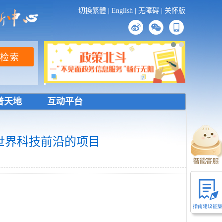
切換繁體
|
English
|
无障碍
|
关怀版
普天地
互动平台
世界科技前沿的项目