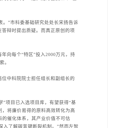
衷。”市科委基础研究处处长宋扬告诉
在答辩时提出质疑。而真正原创的项
每个“特区”投入2000万元，持
索。
两位中科院院士担任组长和副组长的
”项目已入选项目库，有望获得“基
剂，将廉价易得的原料高效转化为高
料的催化体系，其产业价值不可估
深入了解碳氢键断裂机制。”然而左智