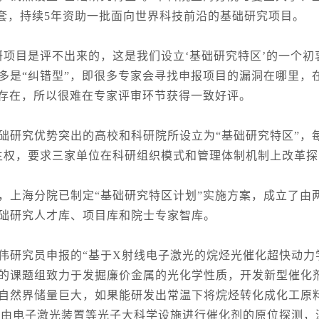
配套，持续5年资助一批面向世界科技前沿的基础研究项目。
目是评不出来的，这是我们设立‘基础研究特区’的一个初
多是“纠错型”，即很多专家会寻找申报项目的漏洞在哪里，
然存在，所以很难在专家评审环节获得一致好评。
究优势突出的高校和科研院所设立为“基础研究特区”，每年向
自主权，要求三家单位在科研组织模式和管理体制机制上改革探
上海分院已制定“基础研究特区计划”实施方案，成立了由
础研究人才库、项目库和院士专家智库。
究员申报的“基于X射线电子激光的烷烃光催化超快动力学
他的课题组致力于发掘廉价金属的光化学性质，开发新型催化
自然界储量巨大，如果能研发出常温下将烷烃转化成化工原
自由电子激光装置等光子大科学设施进行催化剂的原位探测，