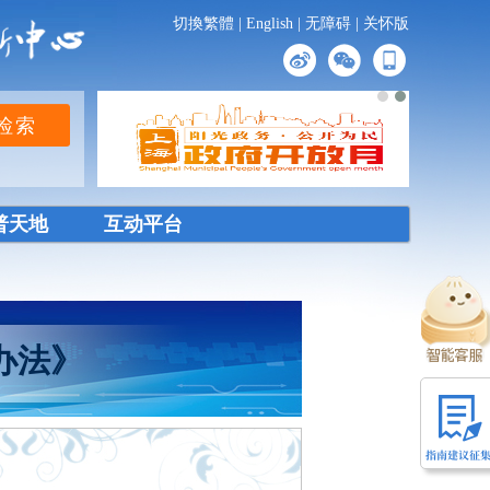
切換繁體
|
English
|
无障碍
|
关怀版
普天地
互动平台
办法》