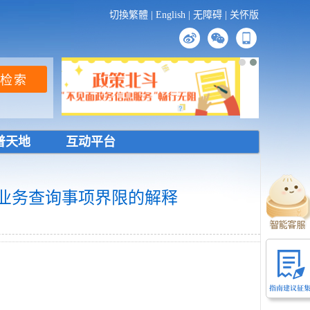
切換繁體
|
English
|
无障碍
|
关怀版
普天地
互动平台
业务查询事项界限的解释