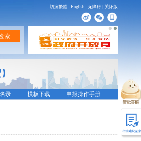
切換繁體
|
English
|
无障碍
|
关怀版
名录
模板下载
申报操作手册
）