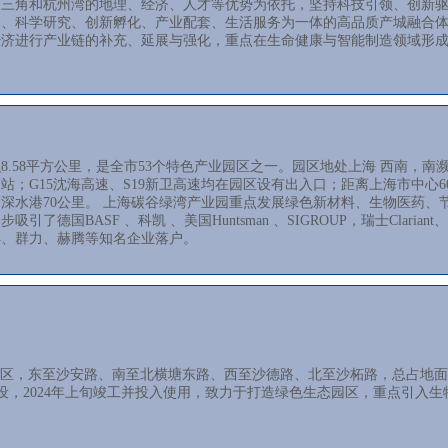
三角和杭州湾的地理、经济、人才等优势为依托，坚持科技引领、创新驱
、科学研究、创新孵化、产业配套、生活服务为一体的高品质产城融合体
经济进行产业链的补充、延展与强化，重点在生命健康与智能制造领域形
8.58平方公里，是全市53个特色产业园区之一。园区地处上海 西南，南
站；G15沈海高速、S19新卫高速均在园区设有出入口；距离上海市中心
山深水港70公里。 上海碳谷绿湾产业园重点发展绿色新材料、生物医药
引了德国BASF 、科凯 、美国Huntsman 、SIGROUP，瑞士Cla
得、群力、赫腾等知名企业落户。
区，东至沙安路、南至北横塘东路、西至沙德路、北至沙柘路，总占地面
旬开工建设，2024年上旬竣工并投入使用，致力于打造绿色生态园区，重点引入