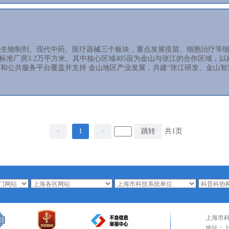
生物制剂、现代中药、医疗器械三个板块，重点发展疫苗、细胞治疗等细分
设标准厂房3.2万平方米。其中核心区域405亩为金山与张江的合作区域
和公共服务平台覆盖并支持 金山地区产业发展，共建“张江研发、金山智
<
1
>
跳转
共1页
上海市
地址：上海