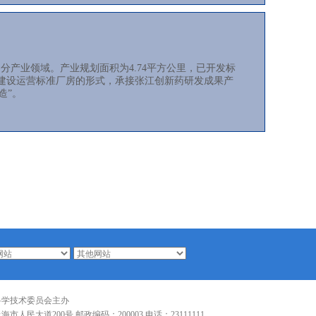
产业领域。产业规划面积为4.74平方公里，已开发标
，以建设运营标准厂房的形式，承接张江创新药研发成果产
造”。
科学技术委员会主办
市人民大道200号 邮政编码：200003 电话：23111111