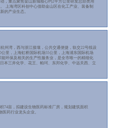
动，重点聚焦金山新城核心约2平方公里研发总部类用
。 上海湾区科创中心借助金山区在化工产业、装备制
成新的产业生态。
濒杭州湾，西与浙江接壤，公共交通便捷，轨交22号线设
60公里，上海虹桥国际机场55公里，上海浦东国际机场
、节能环保及相关的生产性服务业，是全市唯一的精细化
riant、日本三井化学、花王、帕珂、东邦化学、中远关西、立
积74亩，拟建设生物医药标准厂房，规划建筑面积
生物医药行业龙头企业。