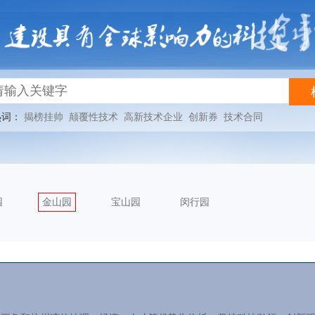
热词：
揭榜挂帅
颠覆性技术
高新技术企业
创新券
技术合同
园
金山园
宝山园
闵行园