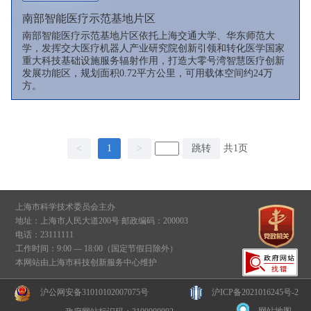
南部智能医疗示范基地片区
南部智能医疗示范基地片区依托上海交通大学、华东师范大
学，发挥交大医疗机器人产业研究院创新引领和转化医学国家
重大科技基础设施服务辐射作用，打造大零号湾智慧医疗创新
发展功能区，规划面积0.72平方公里，可用载体空间约24万
方。
<
1
>
跳转
共1页
上海市科学技术委员会主办
地址：上海市人民大道200号 邮政编码：200003
电话：23111111
工作时间：9:00 — 18:00（国定节假日除外）
本网站由上海市科技创新服务中心维护
沪公网安备31010102007075号
沪ICP备2021016245号-2
网站地图