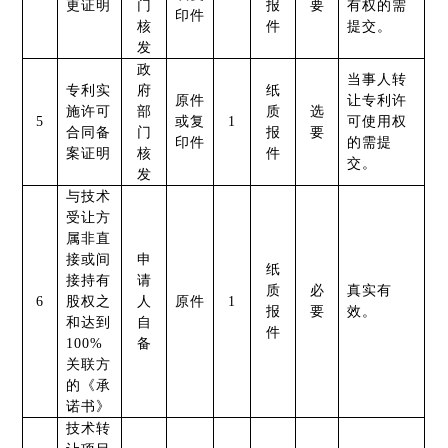
更证明
门
报
要
有权的需
印件
核
件
提交。
发
政
当事人转
专利实
府
纸
原件
让专利许
施许可
部
质
选
5
或复
1
可使用权
合同备
门
报
要
印件
的需提
案证明
核
件
交。
发
与技术
受让方
属非直
接或间
申
纸
接持有
请
质
必
真实有
6
股权之
人
原件
1
报
要
效。
和达到
自
件
100%
备
关联方
的《承
诺书》
技术转