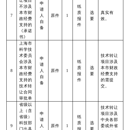
让项目
申
不涉及
纸
请
本市财
质
选
真实有
7
人
原件
1
政经费
报
要
效。
自
支持的
件
备
《承诺
书》
上海市
科学技
术委员
技术转让
申
会涉及
纸
项目涉及
请
本市财
质
选
本市财政
8
人
原件
1
政经费
报
要
经费支持
自
支持的
件
的需提
备
技术转
交。
让合同
审批单
省级以
技术转让
上（含
申
项目涉及
省级）
纸
请
中央各部
科技部
质
选
9
人
原件
1
委或外省
门出具
报
要