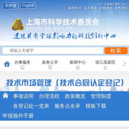
English
关怀版
办事服务
政务公开
新闻中心
张江高新区
创新研究
科普天地
互动平台
事项说明
办理流程
政策概览
管理制度
各登记处一览表
服务点名录
模板下载
申报操作手册