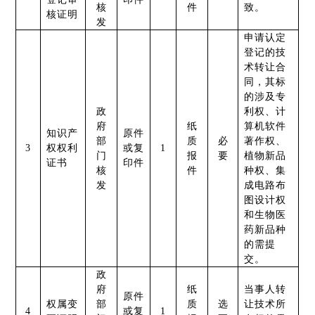
核
件
致。
核证明
发
申请认定
登记的技
术转让合
同，其标
的涉及专
政
利权、计
府
纸
算机软件
知识产
原件
部
质
必
著作权、
3
权权利
或复
1
门
报
要
植物新品
证书
印件
核
件
种权、集
发
成电路布
图设计权
和生物医
药新品种
的需提
交。
政
府
纸
当事人转
原件
权属变
部
质
选
让技术所
4
或复
1