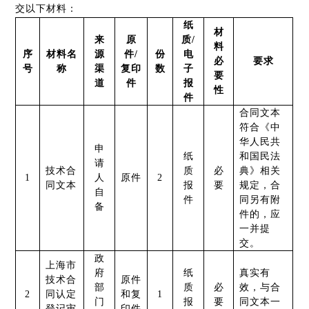
交以下材料：
纸
材
来
原
质/
料
序
材料名
源
件/
份
电
必
要求
号
称
渠
复印
数
子
要
道
件
报
性
件
合同文本
符合
《中
华人民共
申
纸
和国民法
请
技术合
质
必
典》
相关
1
人
原件
2
同文本
报
要
规定，合
自
件
同另有附
备
件的，应
一并提
交。
政
上海市
府
纸
真实有
技术合
原件
部
质
必
效，与合
2
同认定
和复
1
门
报
要
同文本
一
登记审
印件